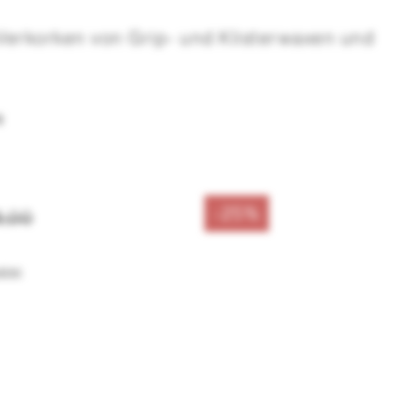
Verkorken von Grip- und Klisterwaxen und
N
-25%
8,00
sten