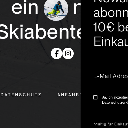
ein
neue
abonn
10€ b
Skiabenteuer
Einkau
DATENSCHUTZ
ANFAHRT & ÖFFNUNGSZ
Ja, ich akzeptie
Datenschutzerk
*gültig für Einkä