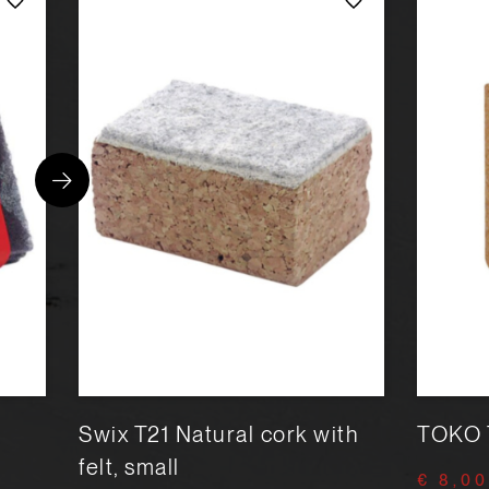
Swix T21 Natural cork with
TOKO 
felt, small
€ 8,00