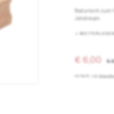
Naturkork zum 
Jetstream.
WEITERLESE
€ 6,00
€ 
inkl. MwSt.
,
zzgl.
Versandko