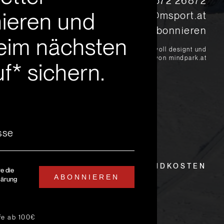
s
+43 5572 26872
ieren und
msport@msport.at
Newsletter abonnieren
eim nächsten
?
liebevoll designt und
programmiert von mindpark.at
f* sichern.
EITEN
LIEFER- UND VERSANDKOSTEN
re die
ABONNIEREN
lärung
ufe ab 100€