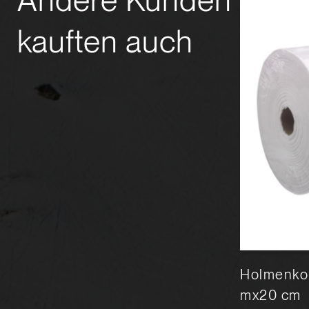
Andere Kunden
kauften auch
TOKO World Cup Polishing
Holmenkol
Cloth
mx20 cm