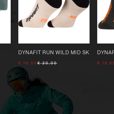
DYNAFIT RUN WILD MID SK
DYNAF
€ 18,00
€ 20,00
€ 19,8