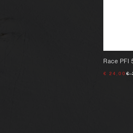
ORTEMA Ortho-Max Combi
Race PFI 
€ 219,90
€ 269,90
€ 24,00
€ 