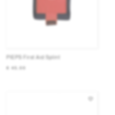
PIEPS First Aid Splint
€ 45,00