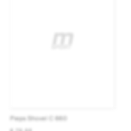
Pieps Shovel C 660
€ 70,00