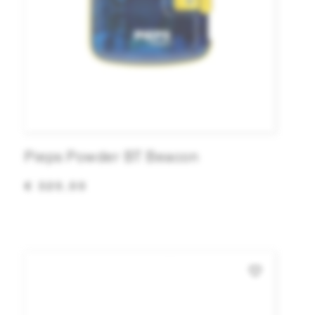
Pieps Powder BT Beacon
€ 320,00