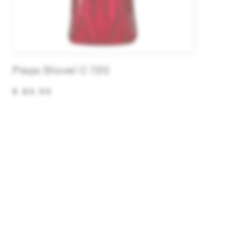
Pieps Shovel C 720
€ 80,00