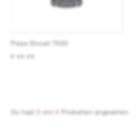
Pieps Shovel T500
€ 50,00
Du hast
8
von
8
Produkten angesehen