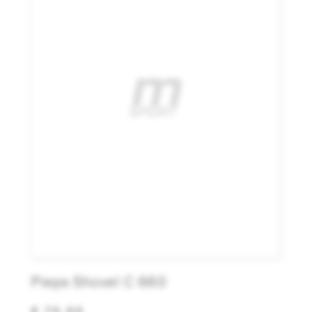
Pieps Shovel C 660
€ 70,00