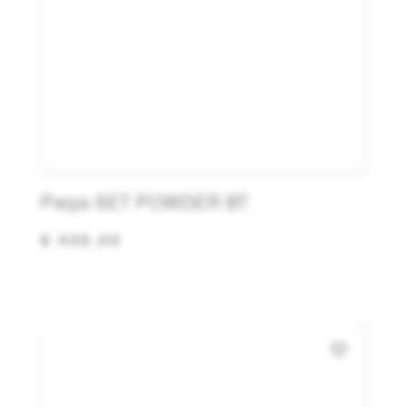
Pieps SET POWDER BT
€ 430,00