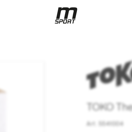
TOKO The
Art. 5541004