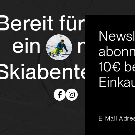
Bereit für
Newsl
ein
neue
abonn
10€ b
Skiabenteuer
Einkau