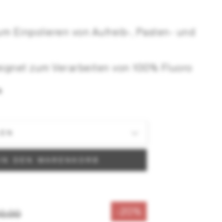
um Einpolieren von Aufreib-, Pasten- und
eignet zum Verarbeiten von 100% Fluoro
rodukten.
N
em Filzmaterial das sich durch Reibung
IN DEN WARENKORB
-20%
10,00