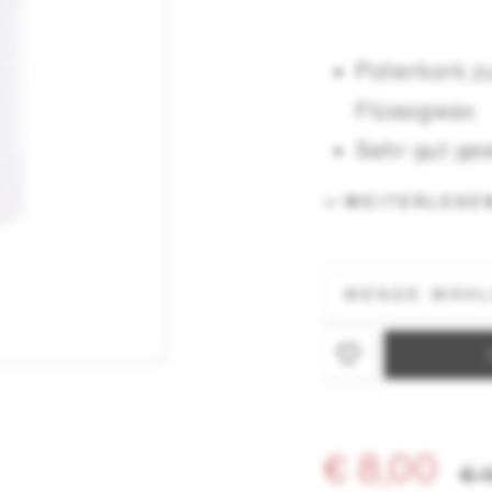
Polierkork z
Flüssigwax.
Sehr gut ge
Top Finish-P
WEITERLESE
Mit speziell
erwärmt.
€ 8,00
€ 