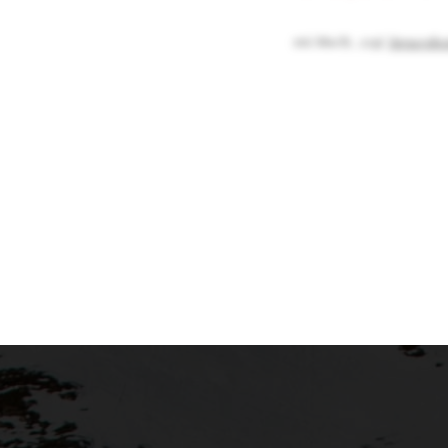
inkl. MwSt.
,
zzgl.
Versandko