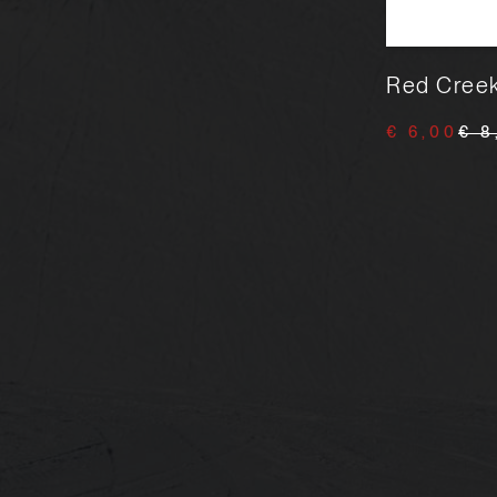
Holmenkol Care Fleece 102
Red Creek
mx20 cm
€ 6,00
€ 8
€ 40,00
€ 50,00