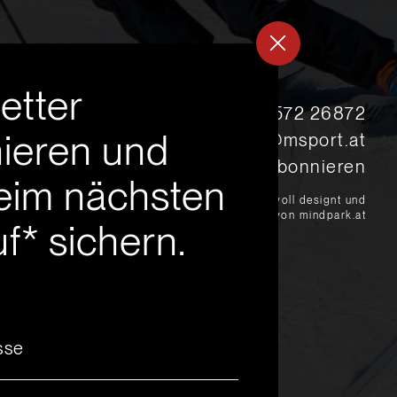
etter
s
+43 5572 26872
ieren und
msport@msport.at
Newsletter abonnieren
eim nächsten
?
liebevoll designt und
programmiert von mindpark.at
f* sichern.