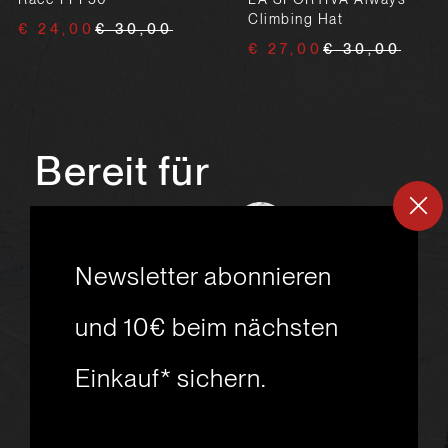
Climbing Hat
€ 24,00
€ 30,00
€ 27,00
€ 30,00
Bereit für
ein
neues
Skiabenteuer?
Newsletter abonnieren
und 10€ beim nächsten
Einkauf* sichern.
msport GmbH
Ski.Racing.Equipment
Hanggasse 10
A 6850 Dornbirn