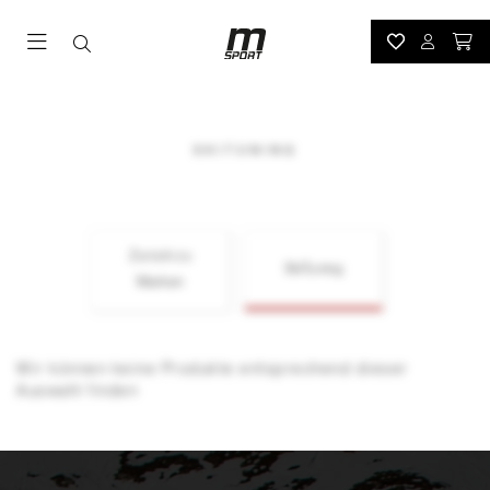
SKITUNING
Zurück zu
SkiTuning
Marken
Wir können keine Produkte entsprechend dieser
Auswahl finden