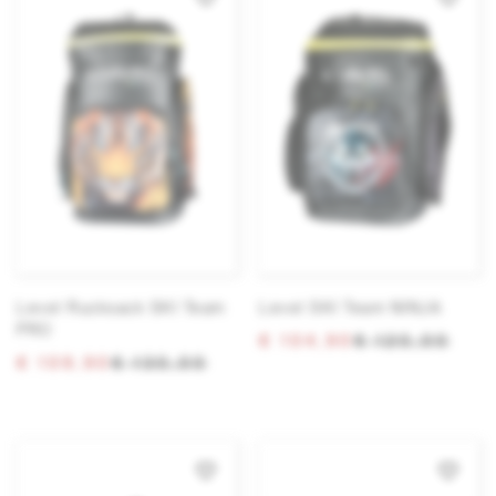
Level Rucksack SKI Team
Level SKI Team NINJA
PRO
€ 104,90
€ 120,00
€ 109,90
€ 130,00