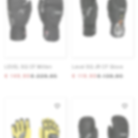
LEVEL SQ CF Mitten
Level SQ JR CF Glove
€ 149,90
€ 229,95
€ 119,90
€ 139,90