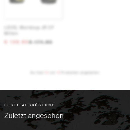
LEVEL Worldcup JR CF
Mitten
€ 139,90
€ 174,95
Du hast
13
von
13
Produkten angesehen
BESTE AUSRÜSTUNG
Zuletzt angesehen