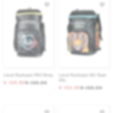
Level Rucksack PRO Ninja
Level Rucksack SKI Team
40L
€ 109,90
€ 130,00
€ 104,90
€ 120,00