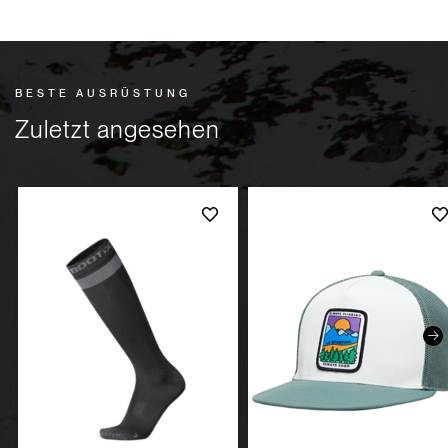
BESTE AUSRÜSTUNG
Zuletzt angesehen