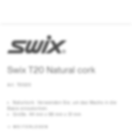
Swix T20 Natural cork
Art. T0020
Naturkork. Verwenden Sie, um das Wachs in die
Basis einzukorken.
Größe: 44 mm x 66 mm x 31 mm
WEITERLESEN