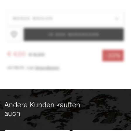
IN DEN WARENKORB
€ 4,00
€ 6,00
-33%
inkl. MwSt.
,
zzgl.
Versandkosten
Andere Kunden kauften
auch