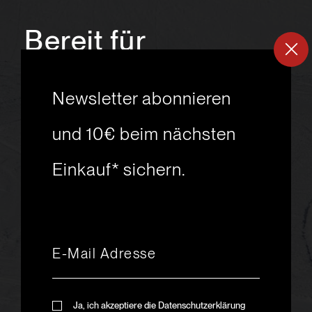
Bereit für
ein
neues
Newsletter abonnieren
Skiabenteuer?
und 10€ beim nächsten
Einkauf* sichern.
msport GmbH
Ski.Racing.Equipment
Hanggasse 10
A 6850 Dornbirn
+43 5572 26872
msport@msport.at
Newsletter abonnieren
liebevoll designt und
Ja, ich akzeptiere die Datenschutzerklärung
programmiert von mindpark.at