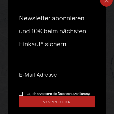
ein
neues
Newsletter abonnieren
Skiabenteuer?
und 10€ beim nächsten
Einkauf* sichern.
msport GmbH
Ski.Racing.Equipment
Hanggasse 10
A 6850 Dornbirn
+43 5572 26872
msport@msport.at
Newsletter abonnieren
liebevoll designt und
Ja, ich akzeptiere die Datenschutzerklärung
programmiert von mindpark.at
ABONNIEREN