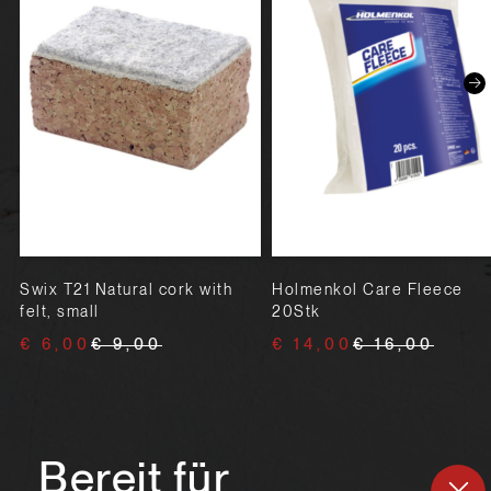
Swix T21 Natural cork with
Holmenkol Care Fleece
felt, small
20Stk
€ 6,00
€ 9,00
€ 14,00
€ 16,00
Bereit für