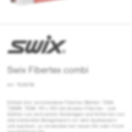
Swix Fibertex combi
Art. T0267M
Enthalt drei verschiedene Fibertex Matten: T264,
T266N, T268. 110 x 150 mm.Grobes Fibertex - zum
Glätten von zerkratzten Skibelägen und Entfernen von
überstehenden Belagsfasern vor dem Ausbessern
und wachsen, zu verwenden bei neuen Ski oder frisch
geschliffenen Ski.