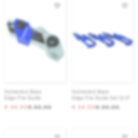
Holmenkol Base
Holmenkol Base
Edge File Guide
Edge File Guide Set (0,5°
€ 44,00
€ 55,00
€ 24,00
€ 30,00