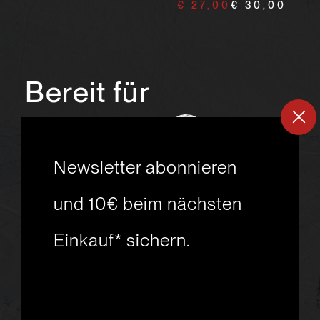
€ 27,00
€ 30,00
Bereit für
ein
neues
Skiabenteuer?
Newsletter abonnieren
und 10€ beim nächsten
Einkauf* sichern.
msport GmbH
Ski.Racing.Equipment
Hanggasse 10
A 6850 Dornbirn
+43 5572 26872