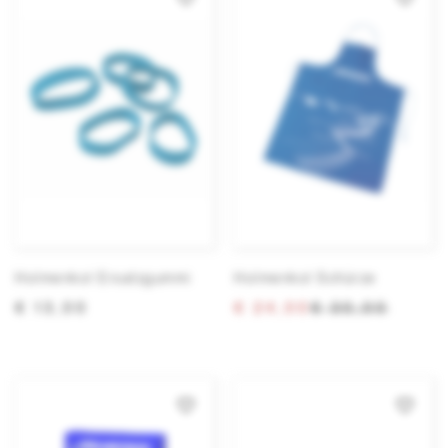
Holmenkol Ersatzgummi
Holmenkol Schürze
€ 13,00
€ 24,00
€ 30,00