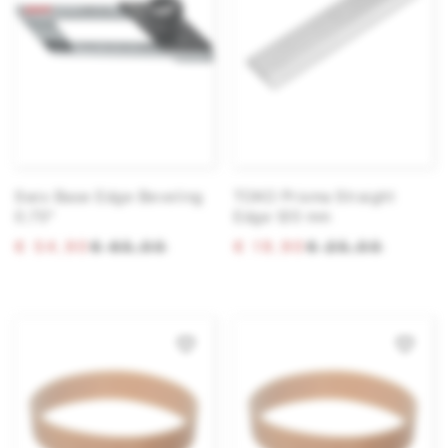
Swix Base Edge Beveling
TOKO Prisma Straight
0,75°
Edge 120 mm
€ 54,90
€ 65,00
€ 19,90
€ 25,00