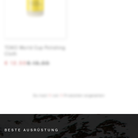
TOKO World Cup Polishing
Cloth
€ 12,50
€ 15,00
Du hast
11
von
11
Produkten angesehen
BESTE AUSRÜSTUNG