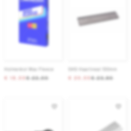
Holmenkol Wax Fleece
SKS Haarlineal 130mm
€ 18,00
€ 22,00
€ 20,00
€ 23,90