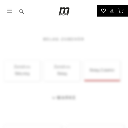
BELAG-ZUBEHÖR
Zurück zu
Zurück zu
Belag-Zubehör
Skituning
Belag
MARKE