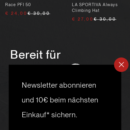
Race PFI 50
LA SPORTIVA Always
Climbing Hat
€ 24,00
€ 30,00
€ 27,00
€ 30,00
Bereit für
ein
neues
Skiabenteuer?
Newsletter abonnieren
und 10€ beim nächsten
Einkauf* sichern.
msport GmbH
Ski.Racing.Equipment
Hanggasse 10