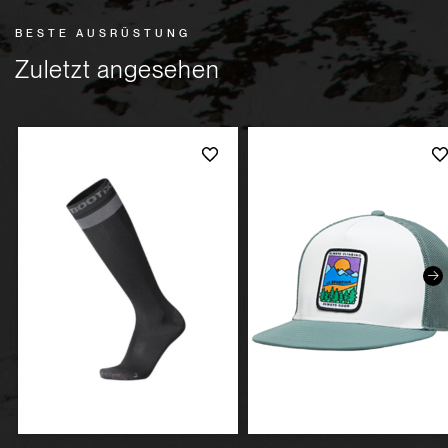
BESTE AUSRÜSTUNG
Zuletzt angesehen