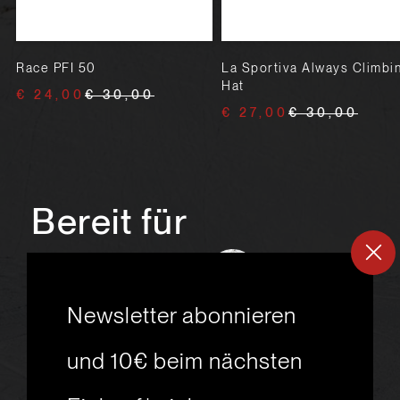
Race PFI 50
La Sportiva Always Climbi
Hat
€ 24,00
€ 30,00
€ 27,00
€ 30,00
Bereit für
ein
neues
Skiabenteuer?
Newsletter abonnieren
und 10€ beim nächsten