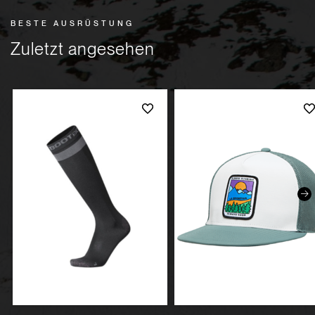
BESTE AUSRÜSTUNG
Zuletzt angesehen