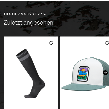
BESTE AUSRÜSTUNG
Zuletzt angesehen