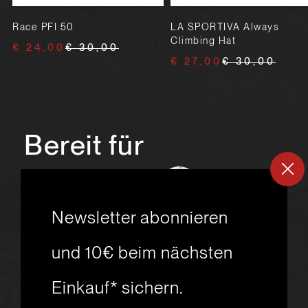
Race PFI 50
LA SPORTIVA Always
Climbing Hat
€ 24,00
€ 30,00
€ 27,00
€ 30,00
Bereit für
ein
neues
Skiabenteuer?
Newsletter abonnieren
und 10€ beim nächsten
Einkauf* sichern.
msport GmbH
Ski.Racing.Equipment