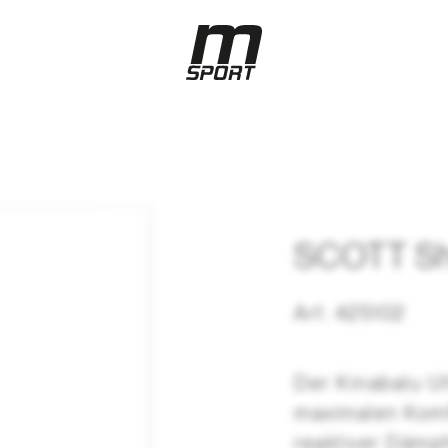
SCOTT Sho
Art. 425102
Der Kinabalu U
maximalen Komfo
reaktiver Dämp