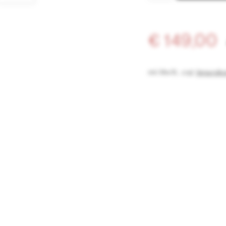
€ 149,00
inkl. MwSt.
,
zzgl.
Versandko