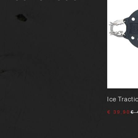
Salomon S/LAB PULSAR 3
Ice Tract
€ 159,90
€ 200,00
€ 39,90
€ 