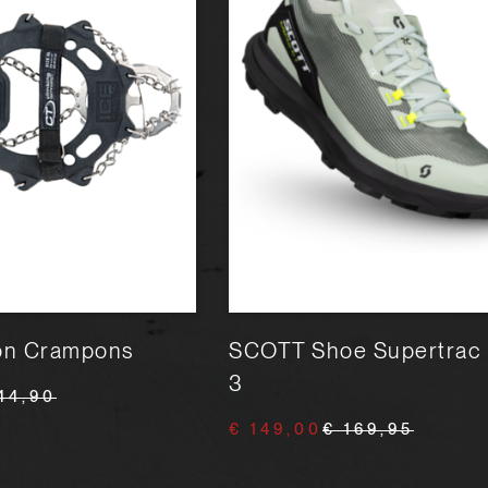
ion Crampons
SCOTT Shoe Supertrac
3
44,90
€ 149,00
€ 169,95