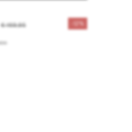
-12%
€ 169,95
sten