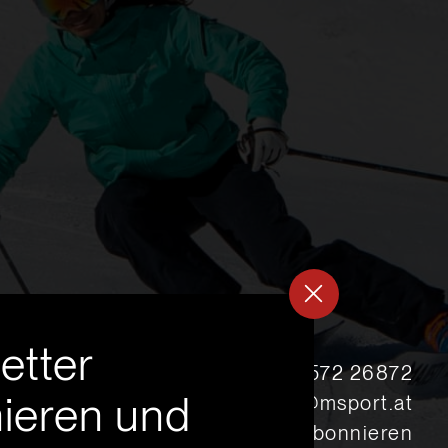
etter
s
+43 5572 26872
ieren und
msport@msport.at
Newsletter abonnieren