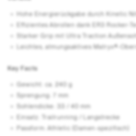
Hohe Energierückgabe durch Kinetic N
Effizientes Abrollen dank ER3 Rocker-T
Starker Grip mit Ultra Traction Außenso
Leichtes, atmungsaktives Matryx®-Ober
Key Facts
Gewicht: ca. 240 g
Sprengung: 7 mm
Sohlendicke: 33 / 40 mm
Einsatz: Trailrunning / Langstrecke
Passform: Athletic (Damen-spezifisch)