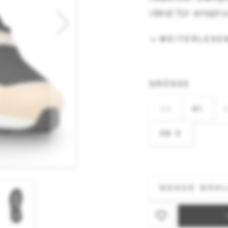
ideal für anspru
WEITERLESE
GRÖSSE
39
41
38.5