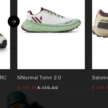
 RC
NNormal Tomir 2.0
Salom
€ 149,95
€ 170,00
€ 159,