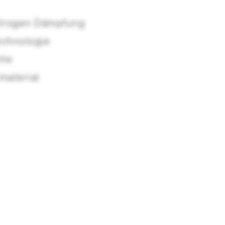
itrogen Dämpfung
echnologie
hle
material