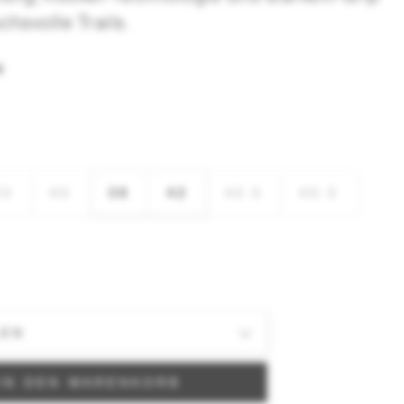
chsvolle Trails.
N
43
40
38
42
42.5
40.5
IN DEN WARENKORB