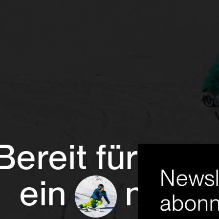
Bereit für
Newsl
ein
neue
abonn