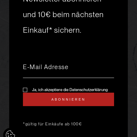
Skiabenteuer?
und 10€ beim nächsten
Einkauf* sichern.
msport GmbH
Ski.Racing.Equipment
Hanggasse 10
A 6850 Dornbirn
+43 5572 26872
msport@msport.at
Newsletter abonnieren
liebevoll designt und
Ja, ich akzeptiere die Datenschutzerklärung
programmiert von mindpark.at
ABONNIEREN
AGB
KONTAKT
IMPRESSUM
DATENSCHUTZ
ANFAHRT & ÖFFNUNGSZEITEN
*gültig für Einkäufe ab 100€
LIEFER- UND VERSANDKOSTEN