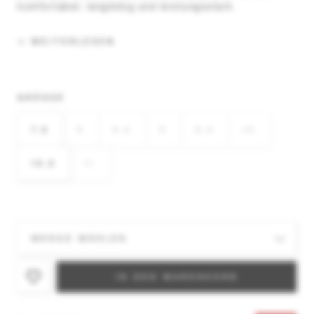
komfortabel, langlebig und leistungsstark.
WEITERLESEN
GRÖSSE
7,5
8
8,5
9
9,5
10
10,5
11
IN DEN WARENKORB