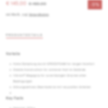
€ 145,00
€ 160,00
-9%
inkl. MwSt.
,
zzgl.
Versandkosten
PRODUKTDETAILS
Vorteile
Hohe Dämpfung durch SPEEDFOAM für langen Komfort
Stabile Konstruktion für sicheren Halt im Gelände
Vibram® Megagrip für zuverlässigen Grip bei allen
Bedingungen
Atmungsaktives Obermaterial mit recycelten Anteilen
Key Facts