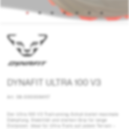
DYNAFIT ULTRA 100 V3
Art. 08-0000064117
Der Ultra 100 V3 Trailrunning-Schuh bietet maximale
Dämpfung, Stabilität und starken Grip für lange
Distanzen. Ideal für Ultra-Trails auf jedem Terrain –