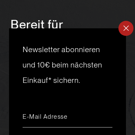
Bereit für
ein
neues
Newsletter abonnieren
Skiabenteuer?
und 10€ beim nächsten
Einkauf* sichern.
msport GmbH
Ski.Racing.Equipment
Hanggasse 10
A 6850 Dornbirn
+43 5572 26872
msport@msport.at
Newsletter abonnieren