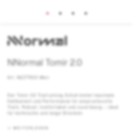
NNormal Tomir 2.0
Art. N2ZTR02-Men
Der Tomir 02 Trailrunning-Schuh bietet maximale
Haltbarkeit und Performance für anspruchsvolle
Trails. Robust, komfortabel und zuverlässig – ideal
für technische und lange Strecken.
WEITERLESEN