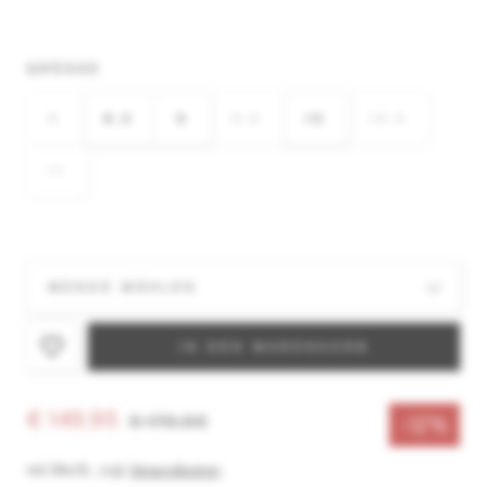
GRÖSSE
8
8,5
9
9,5
10
10,5
11
IN DEN WARENKORB
€ 149,95
€ 170,00
-12%
inkl. MwSt.
,
zzgl.
Versandkosten