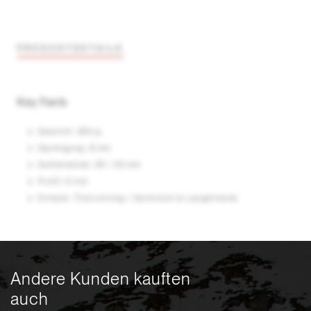
PRODUKTDETAILS
Key Facts
Gewicht: 264 g
Sprengung: 8 mm
Sohlendicke: 25 / 33 mm
Profil: 5 mm
Einsatz: Trailrunning / technisch & Langstrecke
Andere Kunden kauften
auch