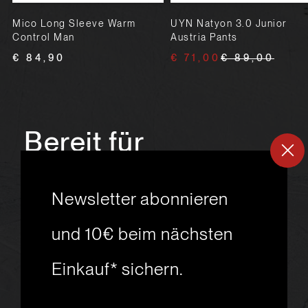
Mico Long Sleeve Warm
UYN Natyon 3.0 Junior
Control Man
Austria Pants
€ 84,90
€ 71,00
€ 89,00
Bereit für
ein
neues
Newsletter abonnieren
Skiabenteuer?
und 10€ beim nächsten
Einkauf* sichern.
msport GmbH
Ski.Racing.Equipment