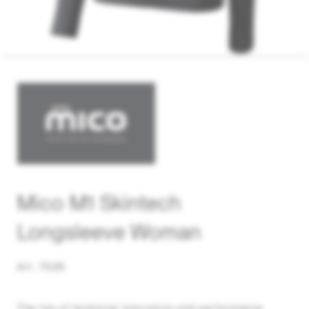
Mico M1 Skintech
Longsleeve Woman
Art. 7026
The top of technical innovation and performance