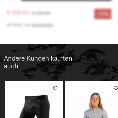
€ 109,90
€ 129,90
-15%
inkl. MwSt.
,
zzgl.
Versandkosten
Andere Kunden kauften
auch