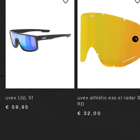
uvex LGL 51
uvex athletic ess sl radar 
RD
€ 59,95
€ 32,00