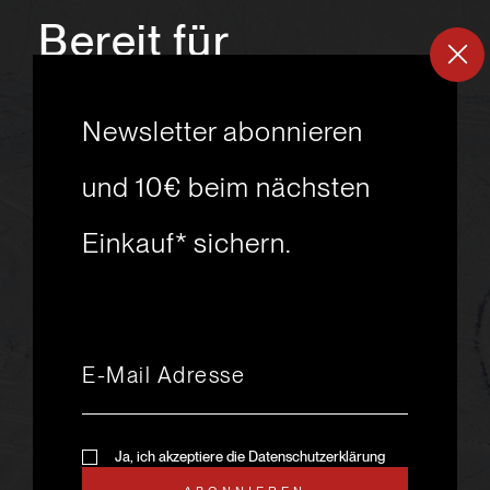
Bereit für
ein
neues
Newsletter abonnieren
Skiabenteuer?
und 10€ beim nächsten
Einkauf* sichern.
msport GmbH
Ski.Racing.Equipment
Hanggasse 10
A 6850 Dornbirn
+43 5572 26872
msport@msport.at
Newsletter abonnieren
liebevoll designt und
Ja, ich akzeptiere die Datenschutzerklärung
programmiert von mindpark.at