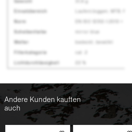
Gewicht
31,6 g
Einsatzbereich
Laufen/Joggen, MTB, Renn
Norm
EN ISO 12312-1:2013 + A1:
Scheibenfarbe
mirror blue
Wetter
bedeckt, bewölkt
Filterkategorie
cat. 2
Lichtdurchlässigkeit
22 %
Andere Kunden kauften
auch