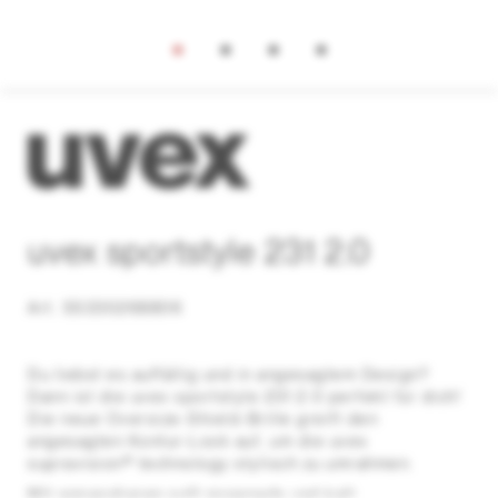
uvex sportstyle 231 2.0
Art. S5330268806
Du liebst es auffällig und in angesagtem Design?
Dann ist die uvex sportstyle 231 2.0 perfekt für dich!
Die neue Oversize-Shield-Brille greift den
angesagten Kontur-Look auf, um die uvex
supravision® technology stylisch zu umrahmen.
Mit anpassbaren soft nosepads und kalt