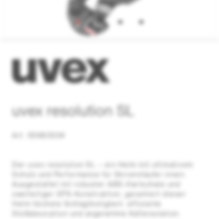
uvex resolution SL
Art. S5663334
Der uvex resolution SL – ein Helm mit ultimativem
Schutz und Performance für Skirennläufer:innen.
Ausgestattet mit robuster ABS-Hartschale und
zweiteiliger EPS-Konstruktion, garantiert dieser
Helm höchste Schlagfestigkeit, effiziente
Stoßabsorption und angenehme Kälteisolation.