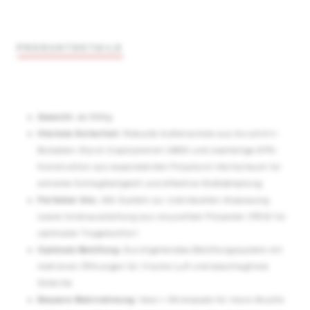
PRODUKTDETAILS
Gewicht:
ab 500g
Höchste Sicherheit
: Robuste Außenschale aus Acrylnitril-
Butadien-Styrol-Copolymeren (ABS) und zweiteilige EPS-
Konstruktion aus expandiertem Polystyrol-Hartschaum für
extreme Schlagfestigkeit und effektive Stoßdämpfung
Perfekter Sitz
: IAS-System zur individuellen Anpassung
sowie Innenausstattung aus recyceltem Polyester (PES) für
optimalen Tragekomfort
Optimale Belüftung
: Durchgehendes Belüftungssystem mit
mehreren Öffnungen für frische Luft und beschlagfreie
Skibrille
Bessere Wahrnehmung
: hear+-Ohrenpads für klare Akustik