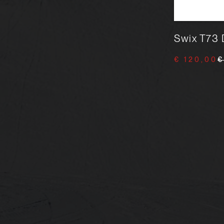
TOKO T8 800W
Swix T73 D
€ 57,90
€ 70,00
€ 120,00
€