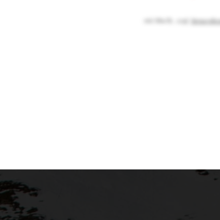
inkl. MwSt.
,
zzgl.
Versandko