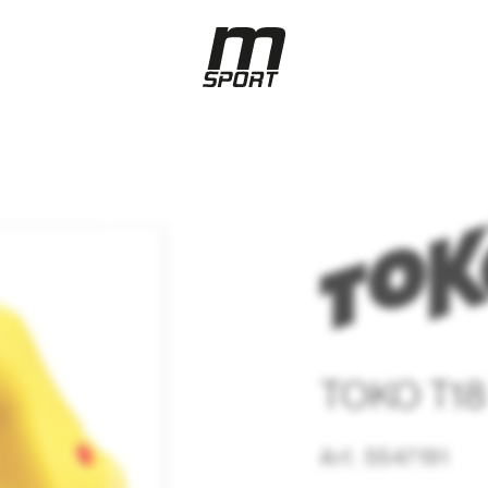
TOKO T18 
Art. 5547191