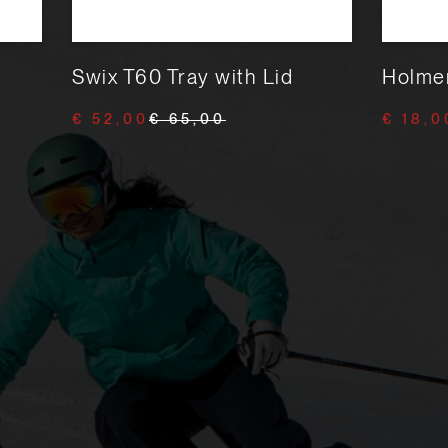
Swix T60 Tray with Lid
Holme
€ 52,00
€ 65,00
€ 18,0