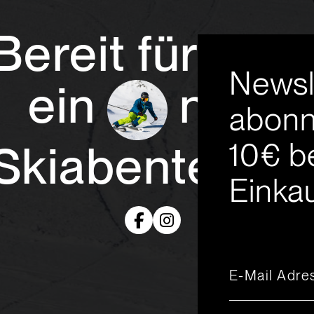
Bereit für
Newsl
ein
neue
abonn
10€ b
Skiabenteuer
Einkau