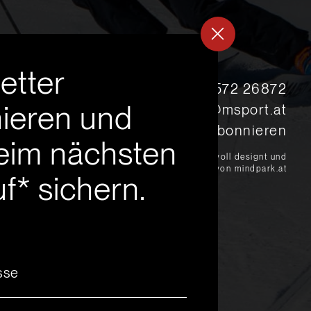
etter
s
+43 5572 26872
ieren und
msport@msport.at
Newsletter abonnieren
eim nächsten
?
liebevoll designt und
programmiert von mindpark.at
f* sichern.