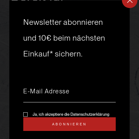
ein
neues
Newsletter abonnieren
Skiabenteuer?
und 10€ beim nächsten
Einkauf* sichern.
msport GmbH
Ski.Racing.Equipment
Hanggasse 10
A 6850 Dornbirn
+43 5572 26872
msport@msport.at
Newsletter abonnieren
liebevoll designt und
Ja, ich akzeptiere die Datenschutzerklärung
programmiert von mindpark.at
ABONNIEREN