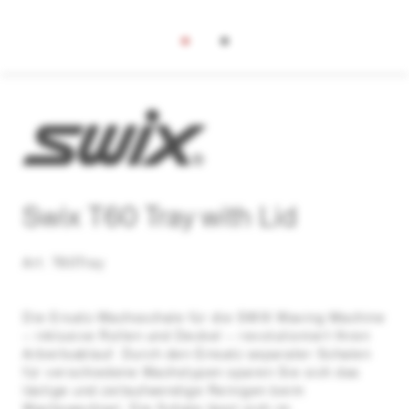
Swix T60 Tray with Lid
Art. T60Tray
Die Ersatz-Wachsschale für die SWIX Waxing Machine
– inklusive Rollen und Deckel – revolutioniert Ihren
Arbeitsablauf. Durch den Einsatz separater Schalen
für verschiedene Wachstypen sparen Sie sich das
lästige und zeitaufwendige Reinigen beim
Wachswechsel. Die Schale lässt sich im