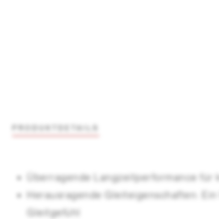
PRODUKTDETAILS
Überragende Langzeitperformance für 
Herausragende Gleiteigenschaften: Ein
Gleitgefühl