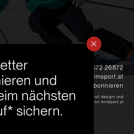
etter
s
+43 5572 26872
ieren und
msport@msport.at
Newsletter abonnieren
eim nächsten
?
liebevoll designt und
programmiert von mindpark.at
f* sichern.