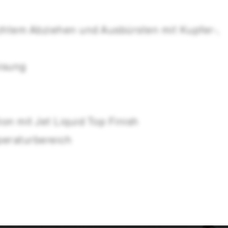
chtem Abziehen und Ausbürsten mit Kupfer-,
isung
n mit Jet Liquid Top Finish
mperaturbereich