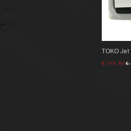
TOKO Stoppergummi (1
TOKO Jet 
Stück)
€ 119,90
€
€ 0,50