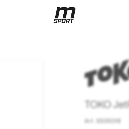
TOKO JetP
Art. 5505018