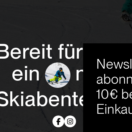
Bereit für
Newsl
ein
neue
abonn
10€ b
Skiabenteuer
Einkau