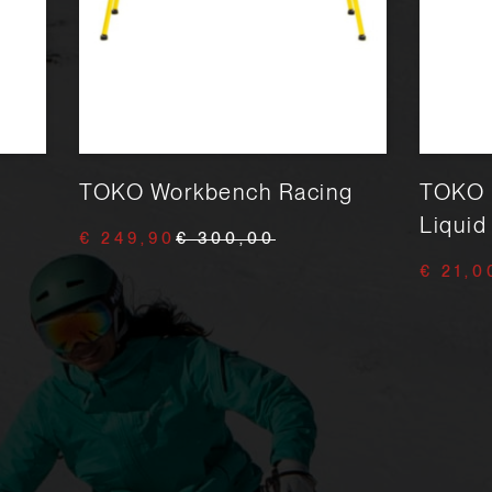
TOKO Workbench Racing
TOKO 
Liquid
€ 249,90
€ 300,00
€ 21,0