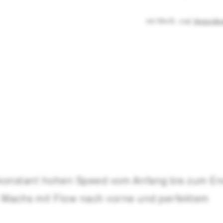
inkl. MwSt.
,
zzgl.
Versandko
konstant hohen Speed vom Anfang bis zum E
 Wachs mit Flow nach vorne und perfektem