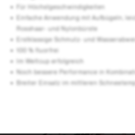
Für Höchstgeschwindigkeiten
Einfache Anwendung mit Aufbügeln, lei
Rosshaar- und Nylonbürste
Erstklassige Schmutz- und Wasserabwe
100 % fluorfrei
Im Weltcup erfolgreich
Noch bessere Performance in Kombinatio
Breiter Einsatz im mittleren Schneete