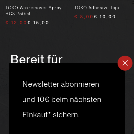
TOKO Waxremover Spray
TOKO Adhesive Tape
HC3 250ml
€ 8,00
€ 10,00
€ 12,00
€ 15,00
Bereit für
ein
neues
Newsletter abonnieren
Skiabenteuer?
und 10€ beim nächsten
Einkauf* sichern.
msport GmbH
Ski.Racing.Equipment