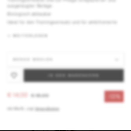
Trainingseinsätze und zur Pflege strapazierter und
ausgelaugter Beläge.
Biologisch abbaubar
Ideal für den Trainingseinsatz und für ambitionierte
Freizeitsportler
WEITERLESEN
Wiederverschliessbares Waxcase
Base Performance BLUE:
Schneetemperatur: -10°C bis -30°C
Lufttemperatur: -9°C bis -30°C
IN DEN WARENKORB
€ 14,00
€ 16,00
-13%
inkl. MwSt.
,
zzgl.
Versandkosten