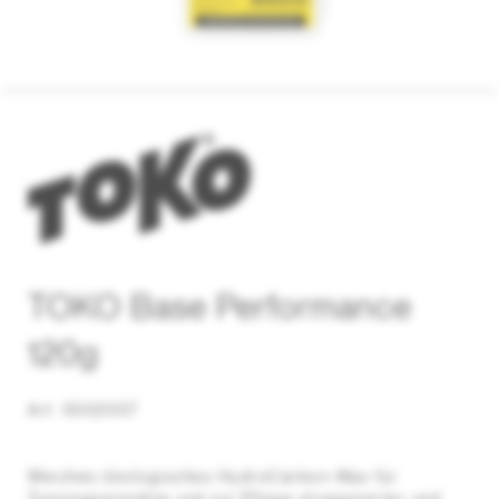
TOKO Base Performance
120g
Art. 5502037
Weiches ökologisches HydroCarbon-Wax für