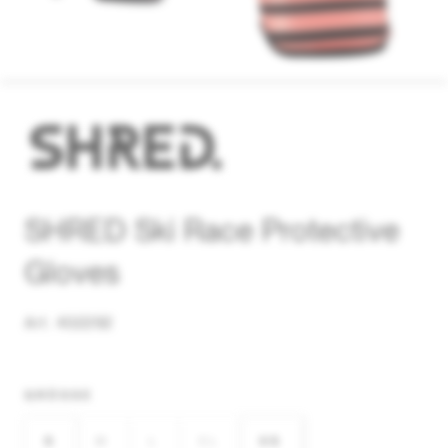
SHRED Ski Race Protective
Gloves
Art. 432292
GRÖSSE
S
M
L
XL
XS