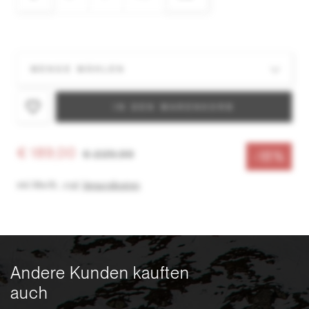
IN DEN WARENKORB
€ 189,00
€ 229,99
-18%
inkl. MwSt.
,
zzgl.
Versandkosten
Andere Kunden kauften
auch