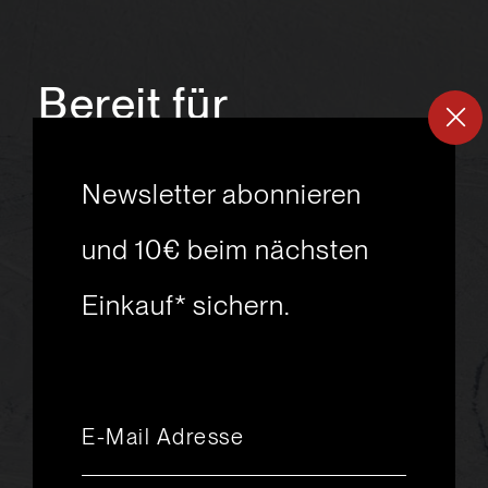
Bereit für
ein
neues
Newsletter abonnieren
Skiabenteuer?
und 10€ beim nächsten
Einkauf* sichern.
msport GmbH
Ski.Racing.Equipment
Hanggasse 10
A 6850 Dornbirn
+43 5572 26872
msport@msport.at
Newsletter abonnieren