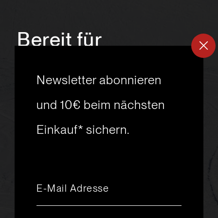
Bereit für
ein
neues
Newsletter abonnieren
Skiabenteuer?
und 10€ beim nächsten
Einkauf* sichern.
msport GmbH
Ski.Racing.Equipment
Hanggasse 10
A 6850 Dornbirn
+43 5572 26872
msport@msport.at
Newsletter abonnieren