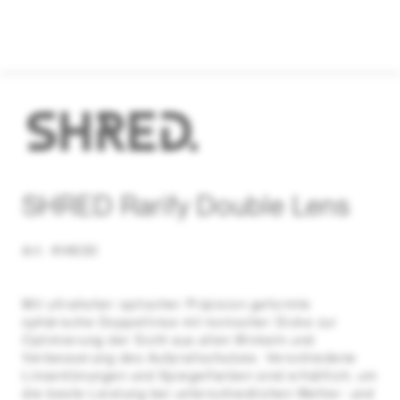
SHRED Rarify Double Lens
Art. 414630
Mit ultrahoher optischer Präzision geformte
sphärische Doppellinse mit konischer Dicke zur
Optimierung der Sicht aus allen Winkeln und
Verbesserung des Aufprallschutzes. Verschiedene
Linsentönungen und Spiegelfarben sind erhältlich, um
die beste Leistung bei unterschiedlichen Wetter- und