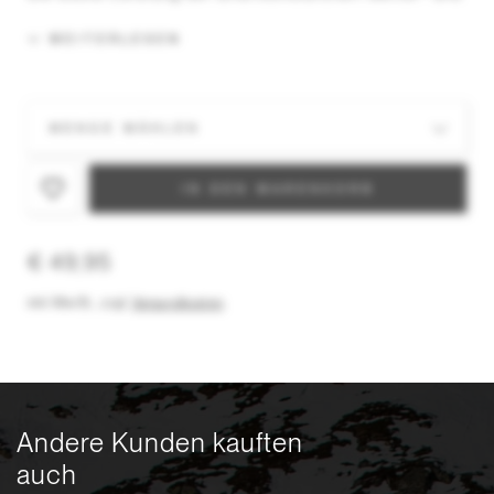
Lichtverhältnissen zu bieten, alle mit 100 % UVA-
UVB-UVC-Schutz. Die Super-Antibeschlag-
WEITERLESEN
Behandlung sorgt für extrem lang anhaltende
Klarheit. Die CONTRAST BOOSTING LENS™ (CBL) /
CONTRAST BOOSTING LENS™ 2.0 (CBL 2.0)* und
die NODISTORTION™-Technologie (in ausgewählten
Modellen verfügbar) verbessern Kontrast und
Bildschärfe.
IN DEN WARENKORB
€ 49,95
inkl. MwSt.
,
zzgl.
Versandkosten
Andere Kunden kauften
auch