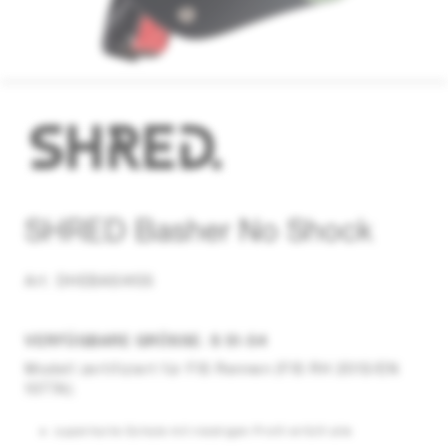
SHRED Basher No Shock
Art. DHEBASI45S
VERFÜGBARE GRÖSSE: S 51-54
Modell zertifiziert für FIS Rennen (FIS RH 2013/EN
1077A)
.
superharte Schale mit niedrigen Profil erfüllt alle