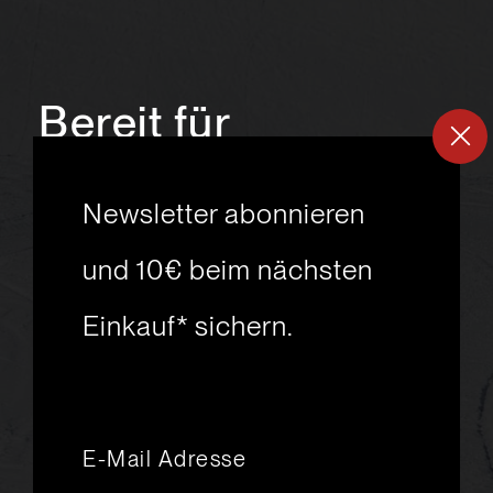
Bereit für
ein
neues
Newsletter abonnieren
Skiabenteuer?
und 10€ beim nächsten
Einkauf* sichern.
msport GmbH
Ski.Racing.Equipment
Hanggasse 10
A 6850 Dornbirn
+43 5572 26872
msport@msport.at