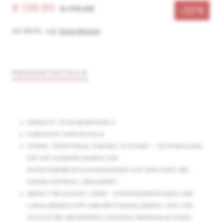
€ 139,90
€ 179,99
-22%
inkl. MwSt.
,
zzgl.
Versandkosten
PRODUKTDETAILS
GEWICHT: 670G @GRÖSSE S
KONISCHE HARTSCHALE
SHRED. ROTATIONAL ENERGY SYSTEM™ - TECHNOLOGIE,
DIE DIE AUSWIRKUNGEN VON
ROTATIONSBESCHLEUNIGUNGEN AUF DEN KOPF BEI
EINEM AUFPRALL REDUZIERT
IMPACT RECOVERY LINER - STRAPAZIERFÄHIGES UND
LANGLEBIGES EPP-ABSORPTIONSELEMENT, DAS FÜR
SCHUTZ BEI MEHREREN STÖSSEN INNERHALB EINES