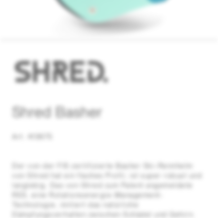
Shred Basher
Art. 413675
Der von der FIS zertifizierte Basher Ski-Rennhelm
von Shred hat ein flaches Profil, ist super robust und
langlebig. Das von Shred zum Patent angemeldete
RES, eine Rotationsenergie-Management-
Technologie, imitiert das natürliche
Dämpfungsverhalten zwischen Schädel und Gehirn.