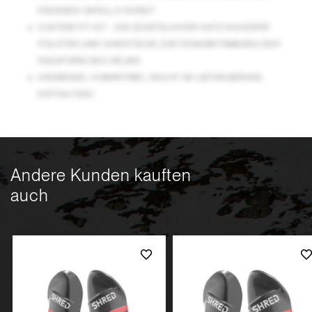
EINZIGEN UNFALLS SORGT
CUSTOM FIT KIT - EIN ZUSÄTZLICHER SATZ DICKERER
POLSTER UND OHRSTÜCKE ZUR FEINABSTIMMUNG DER
PASSFORM DES HELMS
KINNBÜGEL KOMPATIBEL (NICHT IM LIEFERUMFANG
ENTHALTEN)
Andere Kunden kauften
auch