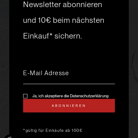
Newsletter abonnieren
Skiabenteuer?
und 10€ beim nächsten
Einkauf* sichern.
msport GmbH
Ski.Racing.Equipment
Hanggasse 10
A 6850 Dornbirn
+43 5572 26872
msport@msport.at
Newsletter abonnieren
liebevoll designt und
Ja, ich akzeptiere die Datenschutzerklärung
programmiert von mindpark.at
ABONNIEREN
AGB
KONTAKT
IMPRESSUM
DATENSCHUTZ
ANFAHRT & ÖFFNUNGSZEITEN
*gültig für Einkäufe ab 100€
LIEFER- UND VERSANDKOSTEN