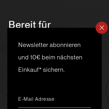
Bereit für
ein
neues
Newsletter abonnieren
Skiabenteuer?
und 10€ beim nächsten
Einkauf* sichern.
msport GmbH
Ski.Racing.Equipment
Hanggasse 10
A 6850 Dornbirn
+43 5572 26872
msport@msport.at
Newsletter abonnieren