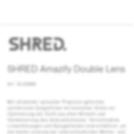
SHRED Amazify Double Lens
Art. DLEAMA
Mit ultrahoher optischer Präzision geformte,
zylindrische Doppellinse mit konischer Dicke zur
Optimierung der Sicht aus allen Winkeln und
Verbesserung des Aufprallschutzes. Verschiedene
Linsentönungen und Spiegelfarben sind erhältlich, um
die beste Leistung bei unterschiedlichen Wetter- und