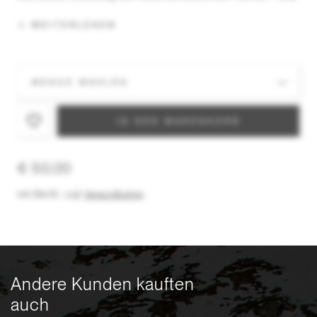
Lichtverhältnissen zu bieten, alle mit 100 % UVA-
UVB-UVC-Schutz. Die Super-Antibeschlag-
WEITERLESEN
Behandlung sorgt für extrem lang anhaltende
Klarheit. Die CONTRAST BOOSTING LENS™ (CBL) /
CONTRAST BOOSTING LENS™ 2.0 (CBL 2.0)* und
die NODISTORTION™-Technologie (in ausgewählten
Modellen verfügbar) verbessern Kontrast und
Bildschärfe.
IN DEN WARENKORB
€ 50,00
inkl. MwSt.
,
zzgl.
Versandkosten
Andere Kunden kauften
auch