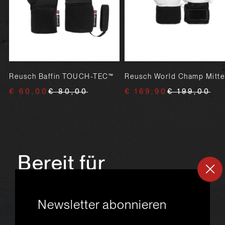
Reusch Baffin TOUCH-TEC™
Reusch World Champ Mitt
€ 60,00
€ 80,00
€ 169,90
€ 199,00
Bereit für
ein
neues
Newsletter abonnieren
Skiabenteuer?