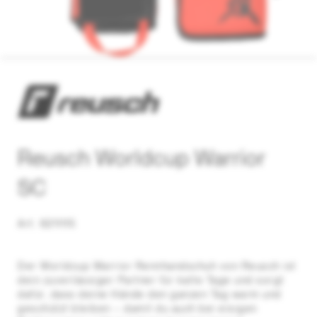
Reusch Worldcup Warrior
SC
Art. 6211115
Der Worldcup Warrior Rennhandschuh von Reusch ist
dein zuverlässiger Partner für kalte Tage und sorgt
dafür, dass deine Hände den ganzen Tag warm und
geschützt bleiben – damit du auch bei eisigen