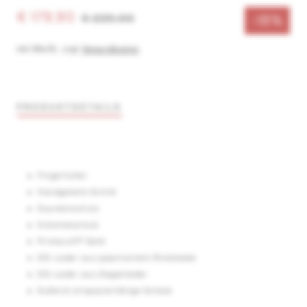
€ 179,90
€ 220,00
-18%
inkl. MwSt.
,
zzgl.
Versandkosten
PRODUKTDETAILS
Fingerfutter
Handgelenk-Schild
Daumenschutz
Knöchelschutz
PrimaLoft® Gold
DD-Leder aus japanischem Rindsleder
DD-Leder aus Ziegenleder
Äußerst strapazierfähige Schale