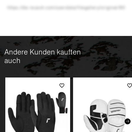
https://de.reusch.com/userdata/filegallery/original/906
Andere Kunden kauften
auch