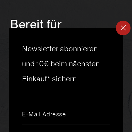
Bereit für
ein
neues
Newsletter abonnieren
Skiabenteuer?
und 10€ beim nächsten
Einkauf* sichern.
msport GmbH
Ski.Racing.Equipment
Hanggasse 10
A 6850 Dornbirn
+43 5572 26872
msport@msport.at
Newsletter abonnieren