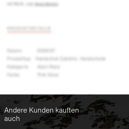
inkl. MwSt.
,
zzgl.
Versandkosten
PRODUKTDETAILS
Saison: 2026/27
Produkttyp: Handschuh Zubehör, Handschuhe
Kategorie: Alpin Race
Farbe: Pink Glow
Andere Kunden kauften
auch