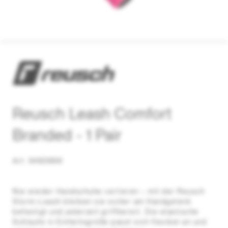
Reusch Leash Comfort
Branded - 1 Pair
Art. 6483666
Nie wieder Handschuhe verlieren – mit der Reusch
Storm-Leash bleiben sie sicher am Handgelenk
befestigt und jederzeit griffbereit. Die elastische
Schlaufe in Einheitsgröße passt sich flexibel an und