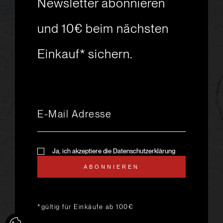
Newsletter abonnieren
Skiabenteuer?
und 10€ beim nächsten
Einkauf* sichern.
msport GmbH
Ski.Racing.Equipment
Hanggasse 10
A 6850 Dornbirn
+43 5572 26872
msport@msport.at
Newsletter abonnieren
liebevoll designt und
Ja, ich akzeptiere die Datenschutzerklärung
programmiert von mindpark.at
ABONNIEREN
AGB
KONTAKT
IMPRESSUM
DATENSCHUTZ
ANFAHRT & ÖFFNUNGSZEITEN
*gültig für Einkäufe ab 100€
LIEFER- UND VERSANDKOSTEN