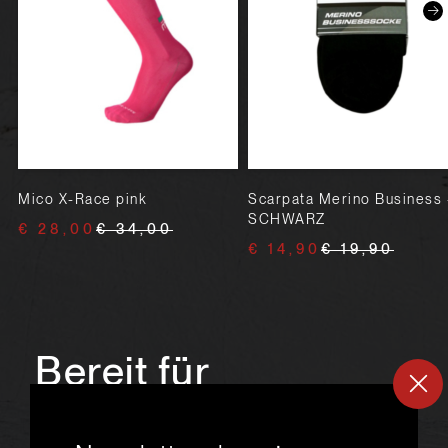
Mico X-Race pink
Scarpata Merino Business 
SCHWARZ
€ 28,00
€ 34,00
€ 14,90
€ 19,90
Bereit für
ein
neues