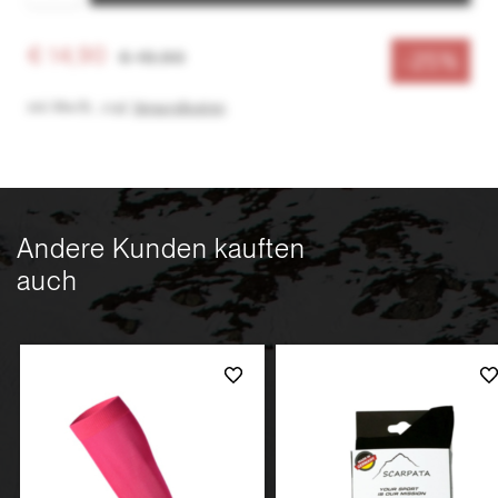
€ 14,90
€ 19,90
-25%
inkl. MwSt.
,
zzgl.
Versandkosten
Andere Kunden kauften
auch