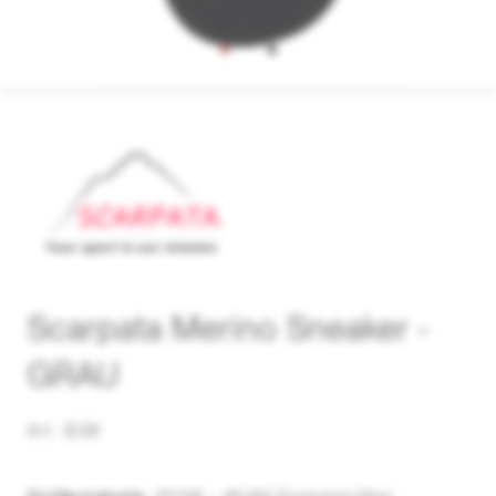
Scarpata Merino Sneaker -
GRAU
Art. 1239