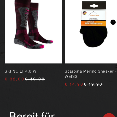
SKI NG LT 4.0 W
Scarpata Merino Sneaker -
WEISS
€ 32,00
€ 40,00
€ 14,90
€ 19,90
Bereit für