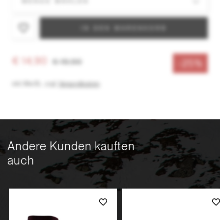
IN DEN WARENKORB
€ 14,90
€ 19,90
-25%
inkl. MwSt.
,
zzgl.
Versandkosten
Andere Kunden kauften
auch