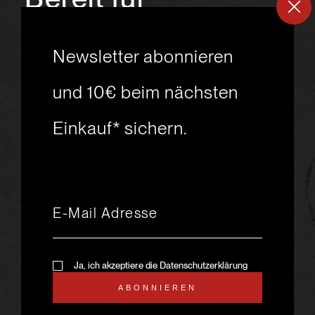
ein
neues
Newsletter abonnieren
Skiabenteuer?
und 10€ beim nächsten
Einkauf* sichern.
msport GmbH
Ski.Racing.Equipment
Hanggasse 10
A 6850 Dornbirn
+43 5572 26872
msport@msport.at
Newsletter abonnieren
liebevoll designt und
Ja, ich akzeptiere die Datenschutzerklärung
programmiert von mindpark.at
ABONNIEREN