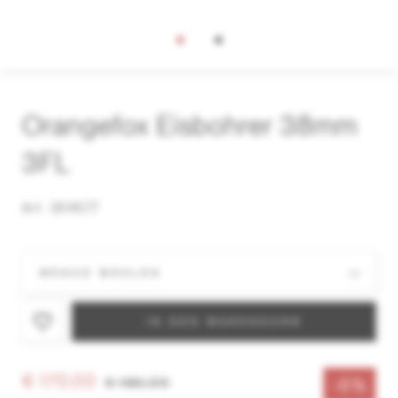
Orangefox Eisbohrer 38mm
3FL
Art. 304577
IN DEN WARENKORB
€ 170,00
€ 180,00
-6%