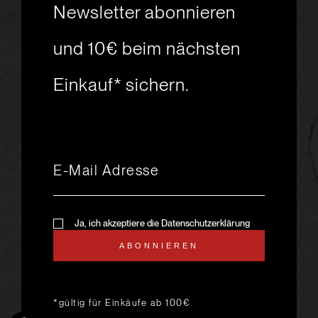
Newsletter abonnieren
Skiabenteuer?
und 10€ beim nächsten
Einkauf* sichern.
msport GmbH
Ski.Racing.Equipment
Hanggasse 10
A 6850 Dornbirn
+43 5572 26872
msport@msport.at
Newsletter abonnieren
liebevoll designt und
Ja, ich akzeptiere die Datenschutzerklärung
programmiert von mindpark.at
ABONNIEREN
AGB
KONTAKT
IMPRESSUM
DATENSCHUTZ
ANFAHRT & ÖFFNUNGSZEITEN
*gültig für Einkäufe ab 100€
LIEFER- UND VERSANDKOSTEN