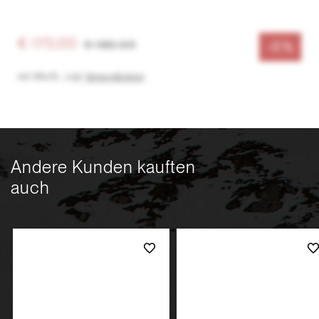
sichtbar, nicht nur auf Schnee, dank der Farbe!
€ 170,00
€ 180,00
-6%
inkl. MwSt.
,
zzgl.
Versandkosten
Andere Kunden kauften
auch