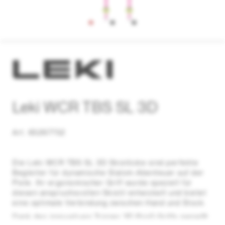
Leki WCR TBS SL 3D
Art. 65267752
Die Leki WCR TBS SL 3D Skistöcke sind perfekte
Begleiter für dynamische Slalom-Abenteuer auf der
Piste. Ihr ergonomischer Griff wurde speziell für
diesen anspruchsvollen Skistil entwickelt und bietet
eine optimale Verbindung zwischen Hand und Stock.
Dank des innovativen Trigger 3D ProG Griffs genießt