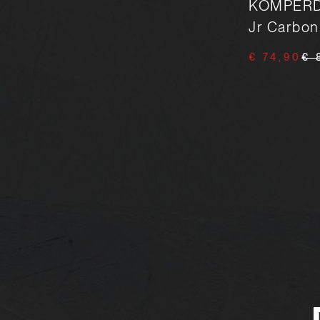
LEKI WCR TBS SL 3D
KOMPERDE
Jr Carbon
€ 74,90
€ 