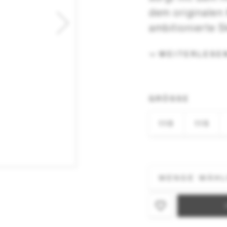
dem originalen
ambitionierte S
WEITERLESE
GRÖSSE
110
115