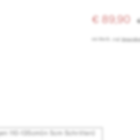
€ 89,90
inkl. MwSt.
,
zzgl.
Versandko
en 110-135cm(in 5cm Schritten)