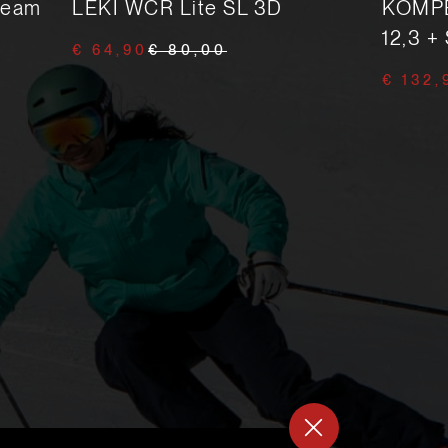
team
LEKI WCR Lite SL 3D
KOMPE
12,3 +
€ 64,90
€ 80,00
€ 132,