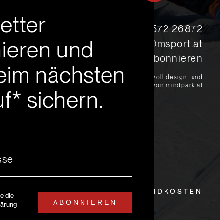
etter
s
+43 5572 26872
ieren und
msport@msport.at
Newsletter abonnieren
eim nächsten
?
liebevoll designt und
programmiert von mindpark.at
f* sichern.
EITEN
LIEFER- UND VERSANDKOSTEN
re die
ABONNIEREN
lärung