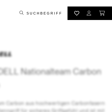
LL Nationalteam Carbon
8
am Carbon aus hochwertigen Carbonfasern
nngriff für sicheres Griffgefühl und ist mit