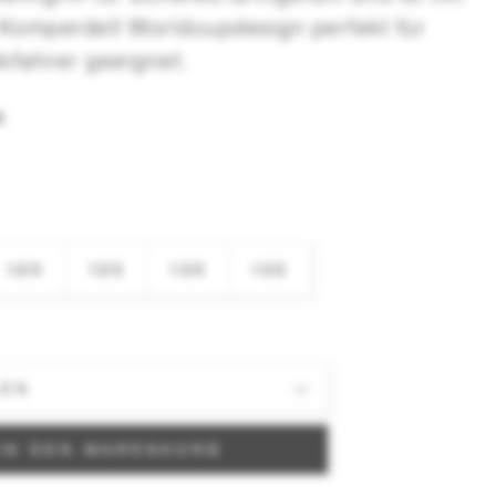
 Komperdell Worldcupdesign perfekt für
kifahrer geeignet.
N
120
125
130
135
IN DEN WARENKORB