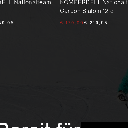
LL Nationalteam
KOMPERDELL National
Carbon Slalom 12,3
89,95
€ 179,90
€ 219,95