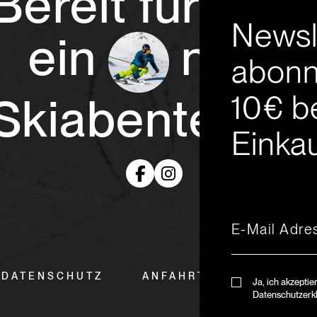
Bereit für
Newsl
ein
neue
abonn
10€ b
Skiabenteuer
Einkau
DATENSCHUTZ
ANFAHRT & ÖFFNUNGSZ
Ja, ich akzeptie
Datenschutzerk