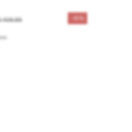
-18%
€ 109,95
sten