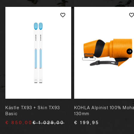
Kästle TX93 + Skin TX93
KOHLA Alpinist 100% Moha
Basic
130mm
€ 850,00
€ 1.029,00
€ 199,95