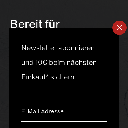
Bereit für
ein
neues
Newsletter abonnieren
Skiabenteuer?
und 10€ beim nächsten
Einkauf* sichern.
msport GmbH
Ski.Racing.Equipment
Hanggasse 10
A 6850 Dornbirn
+43 5572 26872
msport@msport.at
Newsletter abonnieren