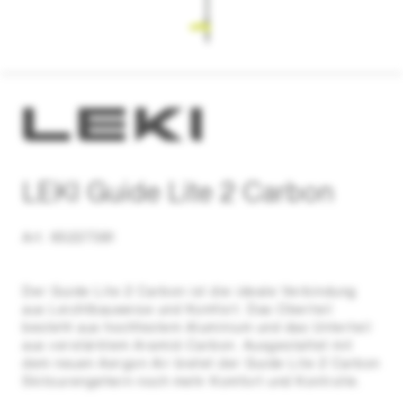
LEKI Guide Lite 2 Carbon
Art. 65227381
Der Guide Lite 2 Carbon ist die ideale Verbindung
aus Leichtbauweise und Komfort. Das Oberteil
besteht aus hochfestem Aluminium und das Unterteil
aus verstärktem Aramid-Carbon. Ausgestattet mit
dem neuen Aergon Air bietet der Guide Lite 2 Carbon
Skitourengehern noch mehr Komfort und Kontrolle.
Durch die spezielle Hohlraumtechnologie wird eine