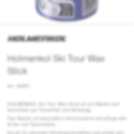
Holmenkol Ski Tour Wax
Stick
Art. 25871
HOLMENKOL Ski Tour Wax Stick ist ein Wachs zum
Aufreiben auf Tourenfell und Skibelag.
Das Wachs ist besonders fellschonend und pflegt alle
Arten von Tourenfelle.
Sorgt für optimale Gleiteigenschaften und pflegt den