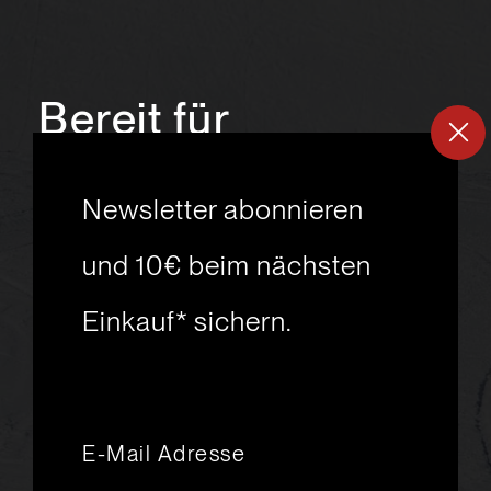
Bereit für
ein
neues
Newsletter abonnieren
Skiabenteuer?
und 10€ beim nächsten
Einkauf* sichern.
msport GmbH
Ski.Racing.Equipment
Hanggasse 10
A 6850 Dornbirn
+43 5572 26872
msport@msport.at
Newsletter abonnieren