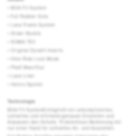
• BOA Fit System
• Full Rubber Sole
• Lace Frame System
• Slider Buckle
• SOMA TEC
• Original Dynafit Inserts
• Hike Ride Lock Mode
• Phatt MaxxTour
• Lace Liner
• Velcro Spoiler
Technologie
BOA Fit SystemErmöglicht ein unkompliziertes,
schnelles und millimetergenaues Einstellen und
Anpassen des Schuhs. Problemlose Bedienung mit
nur einer Hand für schnelles An- und Ausziehen.