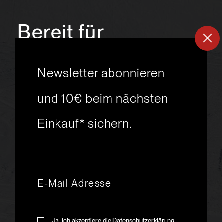
Bereit für
ein
neues
Newsletter abonnieren
Skiabenteuer?
und 10€ beim nächsten
Einkauf* sichern.
msport GmbH
Ski.Racing.Equipment
Hanggasse 10
A 6850 Dornbirn
+43 5572 26872
msport@msport.at
Newsletter abonnieren
liebevoll designt und
Ja, ich akzeptiere die Datenschutzerklärung