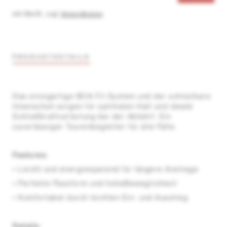
inkl. MwSt.
,
zzgl.
Versandkosten
PRODUKTDETAILS
Das einzigartige BOA Fit System und der schnürbare
Innenschuh sorgen für optimalen Halt und ideale
Schließkraftverteilung bei der Abfahrt. Ein
zuverlässiger Tourenbegleiter für alle Fälle.
Features:
• Leicht und energiesparend für längere Anstiege
• Perfekte Passform und hoheBeweglichkeit
• Komfortabel durch leichten Ein- und Ausstieg
Details: