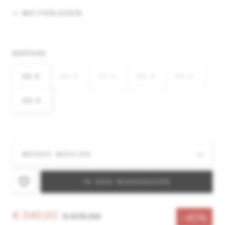
WEITERLESEN
GRÖSSE
25.5
26.5
27.5
28.5
29.5
30.5
IN DEN WARENKORB
€ 340,00
€ 570,00
-40%