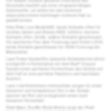
Full Rubber SoleDie gesamte Unterseite des
Skischuhs besteht aus einer strapazierfähigen
Gummisohle, um selbst bei den technisch
anspruchsvollsten Aufstiegen sicheren Halt zu
gewährleisten.
Hike Ride Lock ModeHIKE: beide Schnalle offen für
leichtes Gehen und Stehen RIDE: mittlere, kleinere
Schnalle offen. Große, äußere Schnalle geschlossen.
Für weicheren Flex aber Fixierung nach hinten LOCK:
beide Schnalle geschlossen für 100% Fixierung der
Manschette
Lace Frame SystemDie spezielle Schalenkonstruktion
ermöglicht in Kombination mit dem Boa® Closure
System einen perfekten Formschluss des Schuhs mit
dem Fuß für eine perfekte Passform und maximalen
Komfort.
Lace LinerSchnürbare Innenschuhe sorgen für einen
besseren und kompakteren Sitz in der Schale,
speziell am Rist und ermöglichen einen noch
besseren Fersenhalt.
Phatt Maxx TourMit 45mm Breite sorgt der Phatt