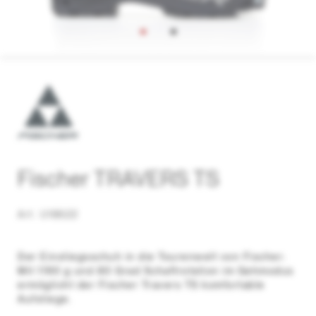
Fischer TRAVERS TS
Art. U18622
Der Einstiegsschuh in die Tourenwelt von Fischer:
Mit 1190 g und 80 Grad Schaftrotation im Gehmodus
ermöglicht der Fischer Travers TS komfortable
Aufstiege.