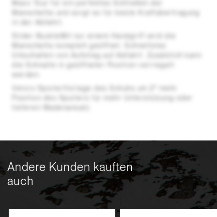
Maxx Tour für ein perfektes Schließen der
Manschette und sorgt so für beste Kraftübertragung
in der Abfahrt.
Slider BuckleMit nur einem Handgriff wird die
Manschette komplett geöffnet. Schnellstes
Umschalten von Aufstieg auf Abfahrt. Zusätzlich kann
die Schnalle in geöffneter Position verriegelt
werden.
Velcro SpoilerVorlage des Schuhs um 2° mehr
Position des Spoilers für mehr Unterstützung oder
tieferen Wadenansatz
Andere Kunden kauften
auch