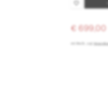
Alle Schnallen u
Hand bedienbar.
SkifahrerInnen.
€ 699,00
inkl. MwSt.
,
zzgl.
Versandko