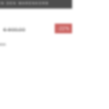
nd Straps sind intuitiv und mit nur einer
IN DEN WARENKORB
Ein starker Tourenschuh für starke
-22%
€ 900,00
sten