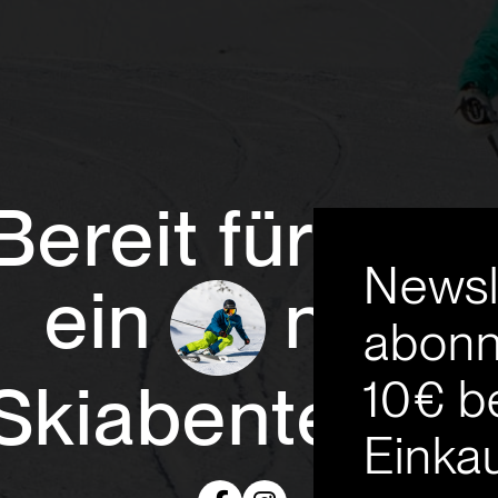
Bereit für
Newsl
ein
neue
abonn
10€ b
Skiabenteuer
Einkau