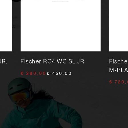
JR.
Fischer RC4 WC SL JR
Fische
M-PLAT
€ 280,00
€ 450,00
€ 720