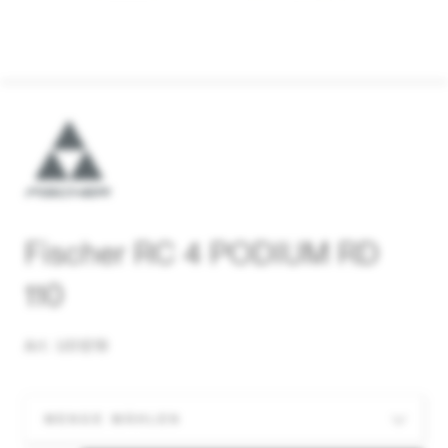
Fischer RC 4 PODIUM RD
110
Art. U01219