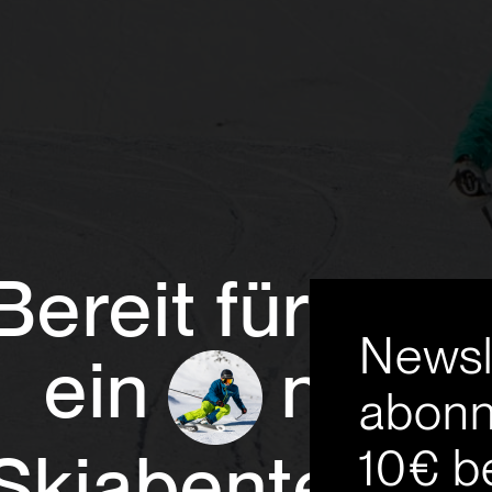
Bereit für
Newsl
ein
neue
abonn
10€ b
Skiabenteuer