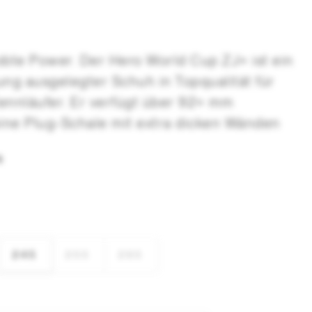
bte Power. Der Hero World Cup ZJ+ ist ein
ung ausgelegter Schuh in Topqualität für
ennläufer. Er verfügt über 92+ mm
eine Plug-Schale mit extra dicken Wänden
harnier-Konstruktion für die effizienteste
N
g im Skisport. Das Modell mit einem
echten Stand ist besonders schmal und auf
antenkontrolle ausgelegt. Ein ultradünner
d Schnür-Innenschuh bietet eine exakte
ispiellose Präzision im Schnee.
245
255
265
 Fit+Die Passform World Cup Race Fit+
erer 92 mm World Cup-Leistenbreite mit