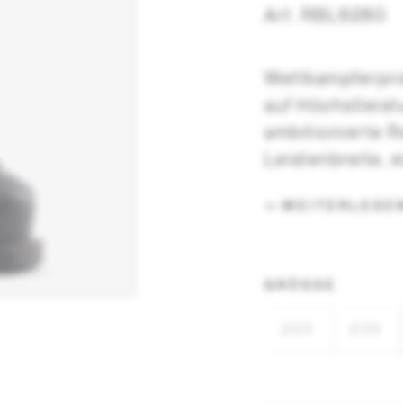
Art. RBL9280
Wettkampferpro
auf Höchstleist
ambitionierte R
Leistenbreite, 
und eine Rennsc
WEITERLESE
Kraftübertragun
neutralen, aufr
Kontrolle und K
GRÖSSE
Korksohlen- un
Passform für be
225
235
World Cup Race
basiert auf uns