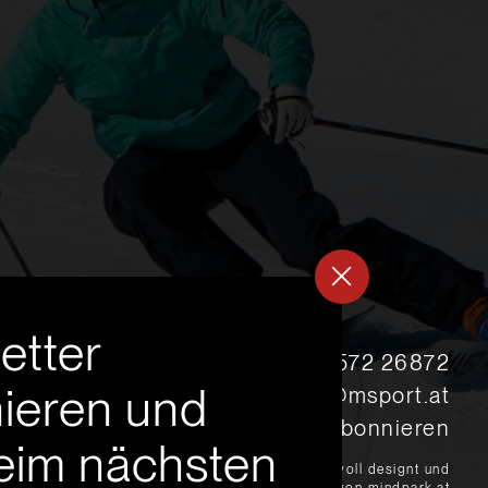
etter
s
+43 5572 26872
ieren und
msport@msport.at
Newsletter abonnieren
eim nächsten
?
liebevoll designt und