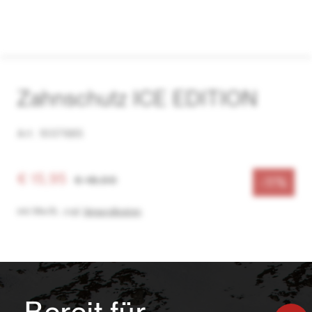
Zahnschutz ICE EDITION
Art. 1007685
€ 15,95
€ 18,00
-11%
inkl. MwSt.
,
zzgl.
Versandkosten