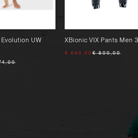
 Evolution UW
XBionic VIX Pants Men 
€ 640,00
€ 800,00
74,00