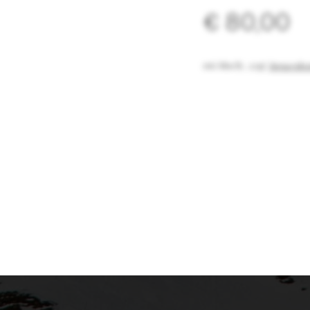
Das legendäre 
€ 80,00
bewährter Wirks
Thermoregulati
inkl. MwSt.
,
zzgl.
Versandko
du schwitzt und
verhindern Sch
die Kühlwirkun
Technologien wi
Lüftungskanal 
verbesserte Ver
temperierende 
stabilisierende
auch die perfe
Waistband vers
Tragekomfort.