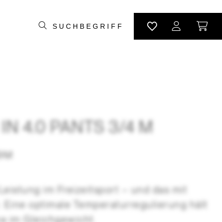
 IN 4.0 PANTS 3/4 M
19M
Leistung im Freizeitsport – und das mit
 Eine optimale Temperaturregulierung hält
a im Gleichgewicht.