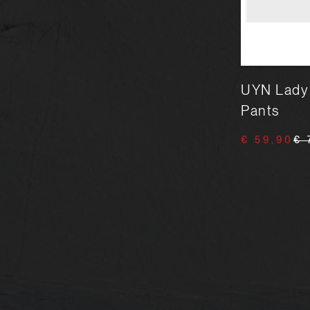
UYN Natyon 2.0 Junior
UYN Lady
Austria UW Pants
Pants
€ 49,90
€ 89,00
€ 59,90
€ 