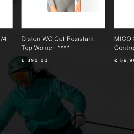
3/4
Diston WC Cut Resistant
MICO 
Top Women ****
Contr
€ 390,00
€ 59,9