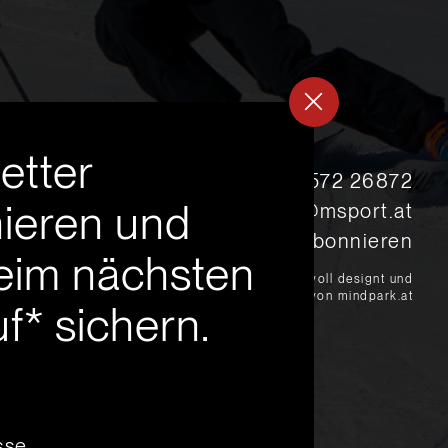
etter
s
+43 5572 26872
ieren und
msport@msport.at
Newsletter abonnieren
eim nächsten
?
liebevoll designt und
programmiert von mindpark.at
f* sichern.