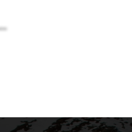
3D Bionic Sphere® System sorgt mit
amkeit für eine optimale
on von Brust und Rücken. Es kühlt, wenn
sten
 wärmt, wenn du frierst. Sweat Traps®
weissrinnen und unterstützen zusätzlich
g.
e die Venus XT Rib, ein vertikaler
für erhöhten Luftaustausch und
dunstung von Schweiss, sind für die
Beatmung verantwortlich. Das
 und balancierende ProPrio-Padding, aber
kte Passform durch Aktiv-Bund® und IDEO-
tärken den leistungssteigernden