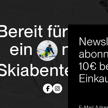
Bereit für
Newsl
ein
neue
abonn
10€ b
Skiabenteuer
Einkau