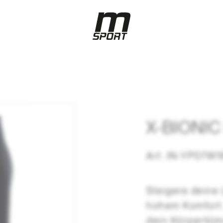
X-BIONIC
Art. IN-YP07W
Steigere deine 
hohem Komfort:
dein Körperklim