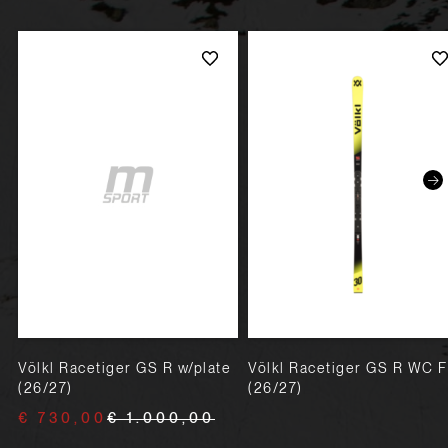
Völkl Racetiger GS R w/plate
Völkl Racetiger GS R WC F
(26/27)
(26/27)
€ 730,00
€ 1.000,00