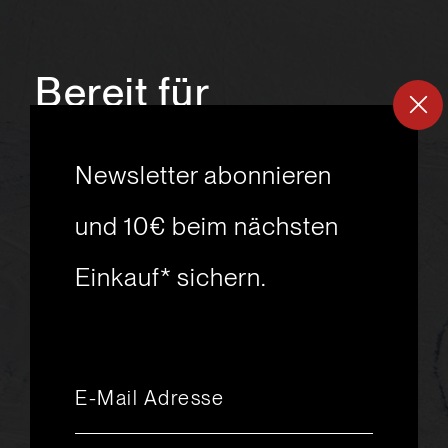
Bereit für
ein
neues
Newsletter abonnieren
Skiabenteuer?
und 10€ beim nächsten
Einkauf* sichern.
msport GmbH
Ski.Racing.Equipment
Hanggasse 10
A 6850 Dornbirn
+43 5572 26872
msport@msport.at
Newsletter abonnieren