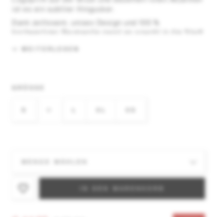
ist es ein subtiler Hingucker.
Dank zeitlosem, unisex Design und 100 %
hochwertiger Baumwolle passt es sowohl in die Stadt
als auch zum entspannten Après-Ski-Abend.
WEITERLESEN
Material:
100 % Baumwolle
GRÖSSE
S
M
L
XL
XS
IN DEN WARENKORB