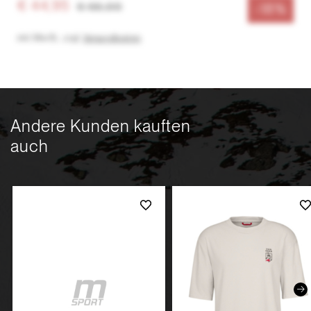
€ 44,95
€ 55,00
-18%
inkl. MwSt.
,
zzgl.
Versandkosten
Andere Kunden kauften
auch