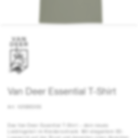
Van Deer Essential T-Shirt
Art. V25BE055
Das Van Deer Essential T-Shirt – dein neues
Lieblingsteil im Kleiderschrank. Mit elegantem 3D-
Logoprint auf der Brust und dezenten roten Akzenten