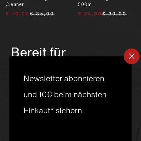
Cleaner
500ml
€ 70,00
€ 85,00
€ 24,00
€ 30,00
Bereit für
ein
neues
Newsletter abonnieren
Skiabenteuer?
und 10€ beim nächsten
Einkauf* sichern.
msport GmbH
Ski.Racing.Equipment
Hanggasse 10
A 6850 Dornbirn