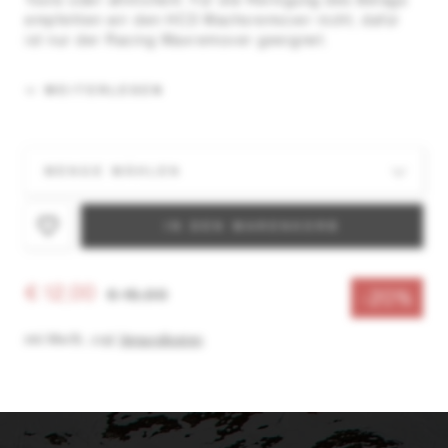
Tools oder ähnlichem. Für die Reinigung des Belags
empfehlen wir den HC3 Wachsremover nicht, dafür
ist nur der Racing Waxremover geeignet.
WEITERLESEN
IN DEN WARENKORB
€ 12,00
€ 15,00
-20%
inkl. MwSt.
,
zzgl.
Versandkosten