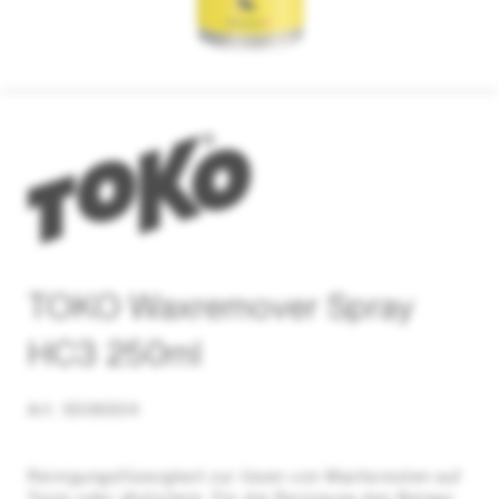
TOKO Waxremover Spray
HC3 250ml
Art. 5506504
Reinigungsflüssigkeit zur lösen von Wachsresten auf