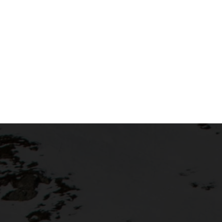
Auf der Bas
Sehr gut bi
Wirksam auc
Dermatologi
Konzentrat -
(250 ml) bzw