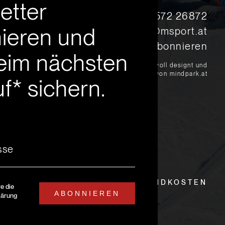
etter
s
+43 5572 26872
ieren und
msport@msport.at
Newsletter abonnieren
eim nächsten
?
liebevoll designt und
programmiert von mindpark.at
f* sichern.
EITEN
LIEFER- UND VERSANDKOSTEN
re die
ABONNIEREN
lärung