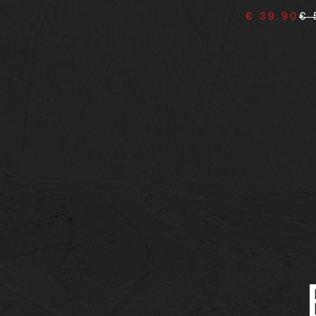
75ml
€ 39,90
€ 
€ 13,00