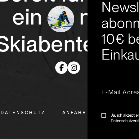
Newsl
ein
neue
abonn
10€ b
Skiabenteuer
Einkau
DATENSCHUTZ
ANFAHRT & ÖFFNUNGSZ
Ja, ich akzeptie
Datenschutzerk