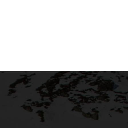
is nachwachsender Rohstoffe
ologisch abbaubar
h bei niedrigen Waschtemperaturen
sch getestet
 eine Flasche reicht für ca. 10 Waschgänge
. ca. 40 Waschgänge (1000 ml