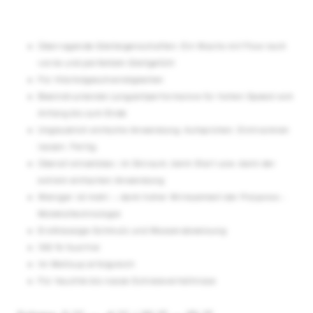
Überragende Gleiteigenschaften: Ein Wachs mit Flow nach
vorne und perfektem Gleitgefühl
Für Höchstgeschwindigkeiten
Beeindruckende Langzeitperformance für hohen Speed vom
Anfang bis zum Ende
Unglaublich einfache Anwendung: Aufsprühen. Eintrocknen
lassen. Fertig.
Überall einsetzbar, im Skiraum, beim Start usw. dank der
extrem einfachen Anwendung
Weniger ist mehr – dank hoher Wirksamkeit der Polyanos ­
Molekültechnologie
Erstklassige Schmutz­ und Wasserabweisung
100 % fluorfrei
Im Weltcup erfolgreich
Für feuchte bis nasse Schneeverhältnisse