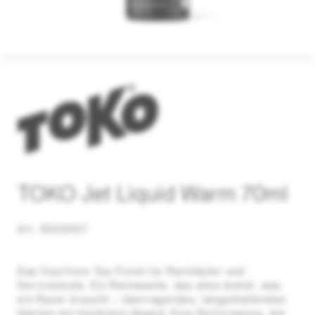
TOKO Jet Liquid Warm 70ml
Art. 5503007
Das fluorfreie Top ­Finish für Rennläufer und
Serviceleute. Ein Rennwachs, das alles bietet, was
ein Racer braucht – überragendes, lang­anhaltendes
Gleiten mit höchstem Speed. Eine Performance, die