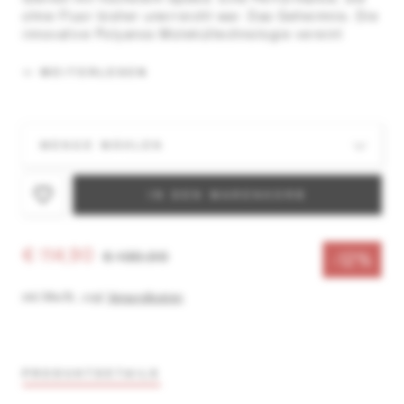
ohne Fluor bisher un­erreicht war. Das Geheimnis: Die
innovative Polyanos ­Molekültechnologie vereint
sorg­fältig ausgewählte Komponenten und Additi­ve
auf einzigartige Weise.
WEITERLESEN
IN DEN WARENKORB
€ 114,90
€ 130,00
-12%
inkl. MwSt.
,
zzgl.
Versandkosten
PRODUKTDETAILS