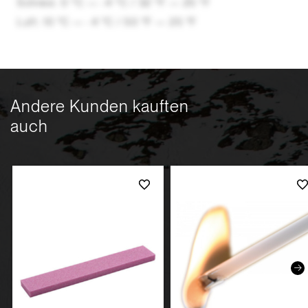
Schnee: 0 °C — -4 °C / 32 °F — 25 °F
Luft: 10 °C — -4 °C / 50 °F — 25 °F
Andere Kunden kauften
auch